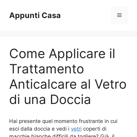
Vai
al
Appunti Casa
Menu
contenuto
Come Applicare il
Trattamento
Anticalcare al Vetro
di una Doccia
Hai presente quel momento frustrante in cui
esci dalla doccia e vedi i
vetri
coperti di
macchie bianche difficili da togliere? Già, il