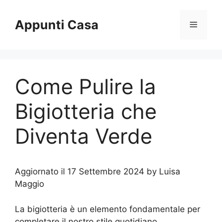
Vai
al
Appunti Casa
Menu
contenuto
Come Pulire la
Bigiotteria che
Diventa Verde
Aggiornato il 17 Settembre 2024 by Luisa
Maggio
La bigiotteria è un elemento fondamentale per
completare il nostro stile quotidiano,