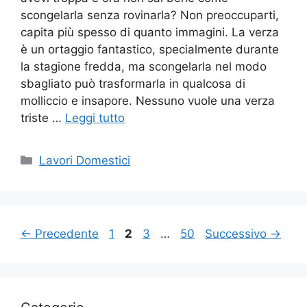
scongelarla senza rovinarla? Non preoccuparti,
capita più spesso di quanto immagini. La verza
è un ortaggio fantastico, specialmente durante
la stagione fredda, ma scongelarla nel modo
sbagliato può trasformarla in qualcosa di
molliccio e insapore. Nessuno vuole una verza
triste …
Leggi tutto
Categorie
Lavori Domestici
Pagina
Pagina
Pagina
Pagina
←
Precedente
1
2
3
…
50
Successivo
→