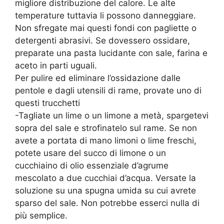
migliore distri­buzione del calore. Le alte
temperature tuttavia li pos­sono danneggiare.
Non sfregate mai questi fondi con pagliette o
detergenti abrasivi. Se dovessero ossidare,
preparate una pasta lucidante con sale, farina e
aceto in parti uguali.
Per pulire ed eliminare l’ossidazione dalle
pentole e dagli utensili di rame, provate uno di
questi truc­chetti
-Tagliate un lime o un limone a metà, spargetevi
so­pra del sale e strofinatelo sul rame. Se non
avete a portata di mano limoni o lime freschi,
pote­te usare del succo di limone o un
cucchiaino di olio essenziale d’agrume
mescolato a due cucchiai d’ac­qua. Versate la
soluzione su una spugna umida su cui avrete
sparso del sale. Non potrebbe esserci nul­la di
più semplice.