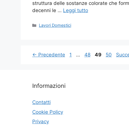
struttura delle sostanze colorate che for
decenni le …
Leggi tutto
Categorie
Lavori Domestici
Pagina
Pagina
Pagina
Pagina
←
Precedente
1
…
48
49
50
Succ
Informazioni
Contatti
Cookie Policy
Privacy