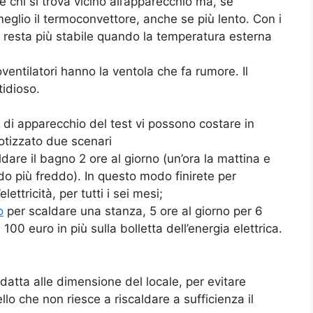
 chi si trova vicino all’apparecchio ma, se
glio il termoconvettore, anche se più lento. Con i
e resta più stabile quando la temperatura esterna
oventilatori hanno la ventola che fa rumore. Il
idioso.
i di apparecchio del test vi possono costare in
otizzato due scenari
ldare il bagno 2 ore al giorno (un’ora la mattina e
iodo più freddo). In questo modo finirete per
ettricità, per tutti i sei mesi;
o
per scaldare una stanza, 5 ore al giorno per 6
00 euro in più sulla bolletta dell’energia elettrica.
datta alle dimensione del locale, per evitare
llo che non riesce a riscaldare a sufficienza il