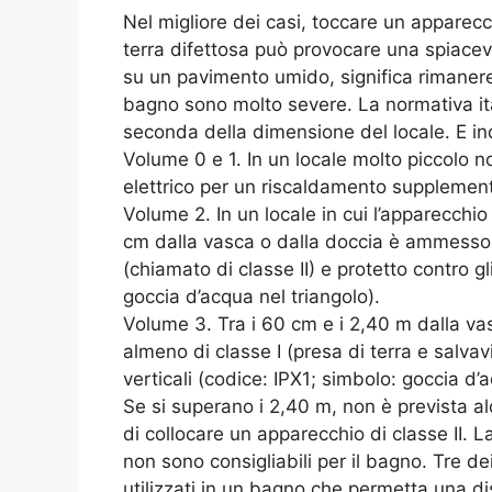
Nel migliore dei casi, toccare un apparec
terra difettosa può provocare una spiacev
su un pavimento umido, significa rimanere 
bagno sono molto severe. La normativa ita
seconda della dimensione del locale. E in
Volume 0 e 1. In un locale molto piccolo 
elettrico per un riscaldamento supplemen
Volume 2. In un locale in cui l’apparecchi
cm dalla vasca o dalla doccia è ammesso 
(chiamato di classe II) e protetto contro g
goccia d’acqua nel triangolo).
Volume 3. Tra i 60 cm e i 2,40 m dalla va
almeno di classe I (presa di terra e salvav
verticali (codice: IPX1; simbolo: goccia d’
Se si superano i 2,40 m, non è prevista a
di collocare un apparecchio di classe II. 
non sono consigliabili per il bagno. Tre d
utilizzati in un bagno che permetta una dis