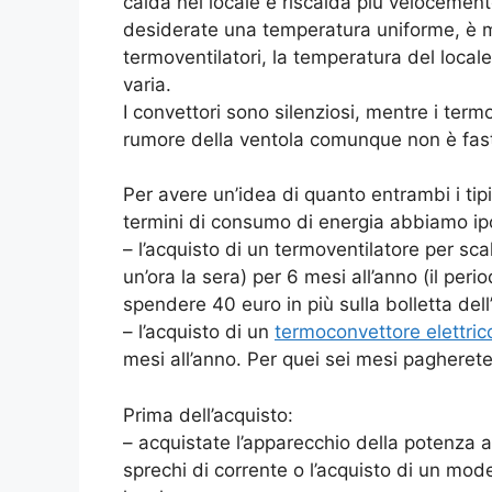
calda nel locale e riscalda più velocemente
desiderate una temperatura uniforme, è me
termoventilatori, la temperatura del local
varia.
I convettori sono silenziosi, mentre i term
rumore della ventola comunque non è fast
Per avere un’idea di quanto entrambi i tip
termini di consumo di energia abbiamo ip
– l’acquisto di un termoventilatore per sca
un’ora la sera) per 6 mesi all’anno (il per
spendere 40 euro in più sulla bolletta dell’el
– l’acquisto di un
termoconvettore elettric
mesi all’anno. Per quei sei mesi pagherete 1
Prima dell’acquisto:
– acquistate l’apparecchio della potenza a
sprechi di corrente o l’acquisto di un mode