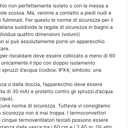
chio non perfettamente isolato o con la messa a
ole scossa. Ma, venirne a contatto a piedi nudi e
fulminati. Per questo le norme di sicurezza per il
liana suddivide le regole di sicurezza in bagno a
dividua quattro dimensioni (volumi)
non si può assolutamente porre un apparecchio
tare.
o per riscaldare deve essere collocato a meno di 60
unicamente il tipo con doppio isolamento
li spruzzi d’acqua (codice: IPX4; simbolo: una
sca o dalla doccia, l’apparecchio deve essere
ita di 30 mA) e protetto contro gli spruzzi d’acqua
acqua).
lcuna norma di sicurezza. Tuttavia vi consigliamo
La sicurezza non è mai troppa. I termoconvettori
ei cinque termoventilatori testati possono essere
tanza dalla vasca tra i 60 cm e i 2,40 m. Gli altri